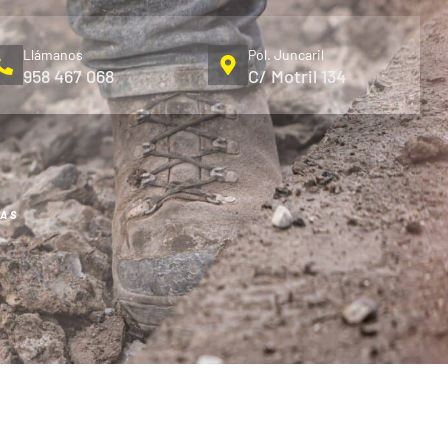
Llámanos
Pol. Juncaril
958 467 068
C/ Motril 134
RAS