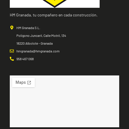
HM Granada, tu compañero en cada construcción.
HM Granada S.L.
Polígono Juncaril, Calle Motril, 134
18220 Albolote - Granada
hmgranada@hmgranada.com
958 467 068