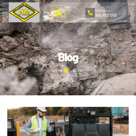
Llámanos
958 467 068
Blog
HOME
BLOG