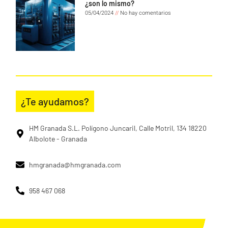
¿son lo mismo?
05/04/2024
No hay comentarios
¿Te ayudamos?
HM Granada S.L. Polígono Juncaril, Calle Motril, 134 18220
Albolote - Granada
hmgranada@hmgranada.com
958 467 068