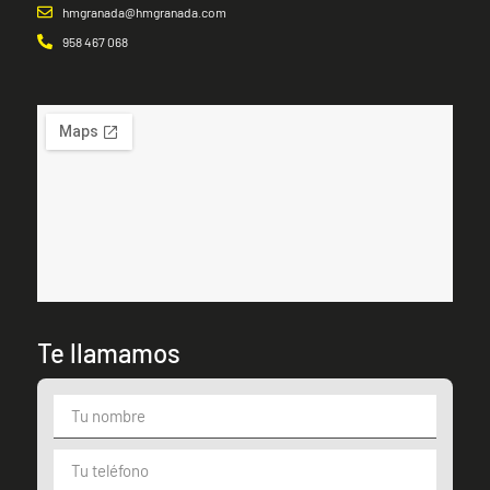
hmgranada@hmgranada.com
958 467 068
Te llamamos