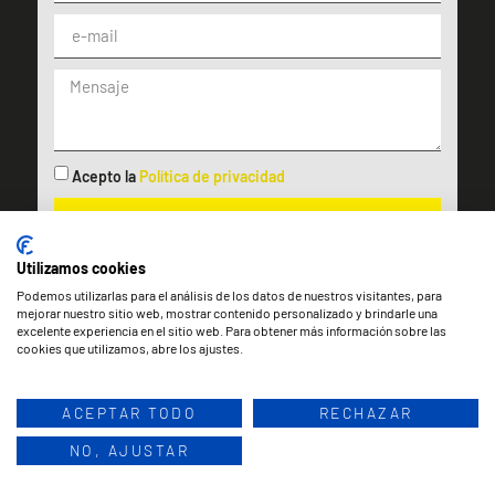
Acepto la
Política de privacidad
LLÁMAME
Utilizamos cookies
Atenderemos tu consulta lo antes posible.
Podemos utilizarlas para el análisis de los datos de nuestros visitantes, para
mejorar nuestro sitio web, mostrar contenido personalizado y brindarle una
excelente experiencia en el sitio web. Para obtener más información sobre las
cookies que utilizamos, abre los ajustes.
Aviso Legal
Política de privacidad
Política de Cookies
ACEPTAR TODO
RECHAZAR
NO, AJUSTAR