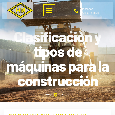
Llámanos
958 467 068
Clasificación y
tipos de
máquinas para la
construcción
HOME
BLOG