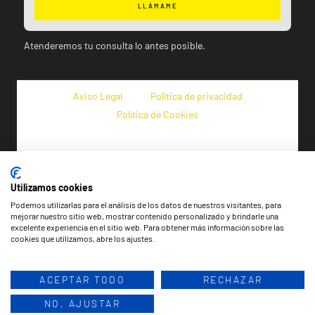
LLÁMAME
Atenderemos tu consulta lo antes posible.
Aviso Legal
Política de privacidad
Política de Cookies
Utilizamos cookies
Podemos utilizarlas para el análisis de los datos de nuestros visitantes, para
mejorar nuestro sitio web, mostrar contenido personalizado y brindarle una
excelente experiencia en el sitio web. Para obtener más información sobre las
cookies que utilizamos, abre los ajustes.
ACEPTAR TODO
RECHAZAR
Copyright © 2024 HM granada S.L. Todos
los derechos reservados | Desarrollado en
NO, AJUSTAR
Centromipc