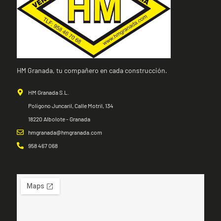
HM Granada, tu compañero en cada construcción.
HM Granada S.L.
Polígono Juncaril, Calle Motril, 134
18220 Albolote - Granada
hmgranada@hmgranada.com
958 467 068