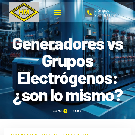
Llámanos
958 467 068
Generadores vs
Grupos
Electrógenos:
¿son lo mismo?
HOME
BLOG