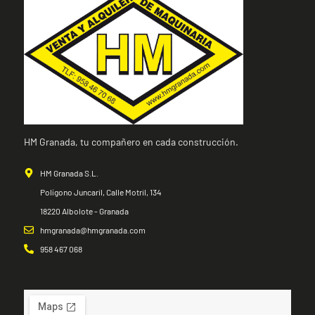
HM Granada, tu compañero en cada construcción.
HM Granada S.L.
Polígono Juncaril, Calle Motril, 134
18220 Albolote - Granada
hmgranada@hmgranada.com
958 467 068