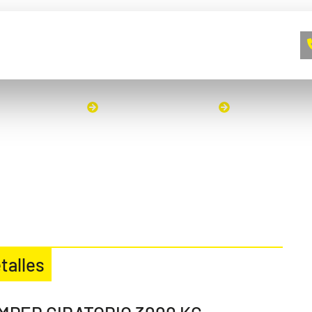
A EMPRESA
CONTACTO
BLOG
00
INICIO
DUMPER GIRATORIOS
DUMPER GIRA
talles