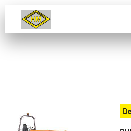
VENTA
ALQUILER
L
DUMPER GIRATORIO 30
KG
De