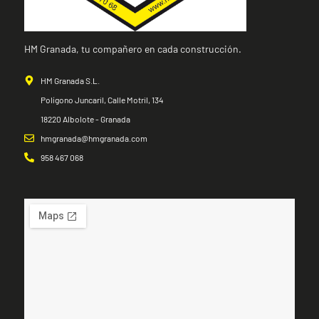
HM Granada, tu compañero en cada construcción.
HM Granada S.L.
Polígono Juncaril, Calle Motril, 134
18220 Albolote - Granada
hmgranada@hmgranada.com
958 467 068