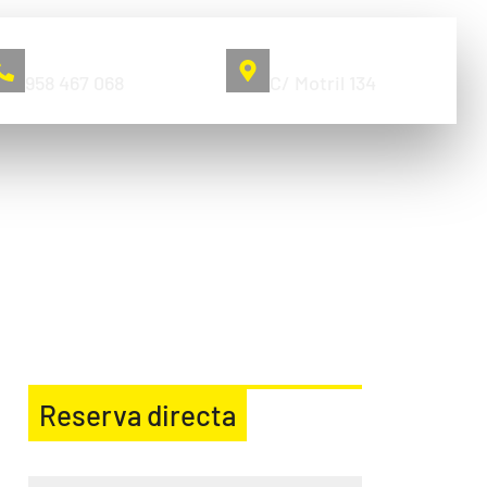
Llámanos
Pol. Juncaril
958 467 068
C/ Motril 134
ALETA DE OBRA
Reserva directa