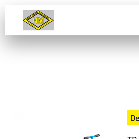
VENTA
ALQUILER
L
TRANSPALETA DE OBR
De