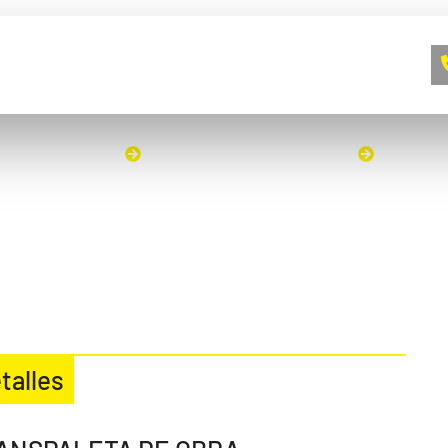
A EMPRESA
CONTACTO
BLOG
A
INICIO
MANIPULACION DE CARGAS
TRANSP
talles