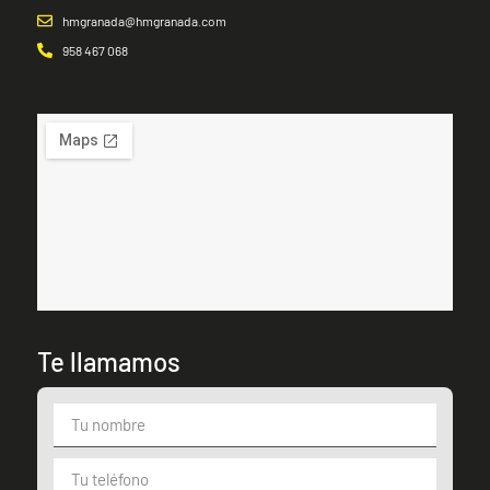
hmgranada@hmgranada.com
958 467 068
Te llamamos