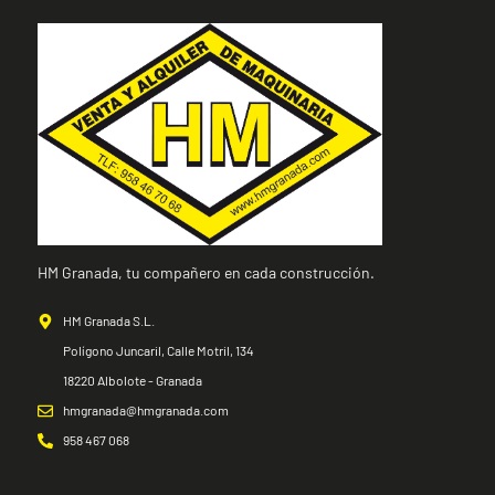
HM Granada, tu compañero en cada construcción.
HM Granada S.L.
Polígono Juncaril, Calle Motril, 134
18220 Albolote - Granada
hmgranada@hmgranada.com
958 467 068