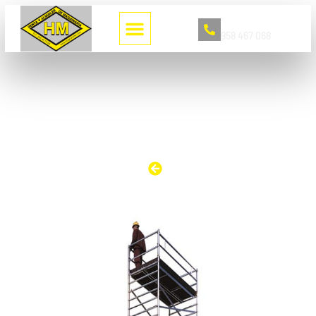
Llámanos
958 467 068
TORRE DE TRABAJO TEMPO