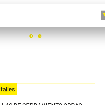
A EMPRESA
CONTACTO
BLOG
TO
INICIO
VALLAS DE CERRAMIENTO OBRAS
talles