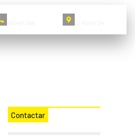
Llámanos
Pol. Juncaril
958 467 068
C/ Motril 134
Contactar