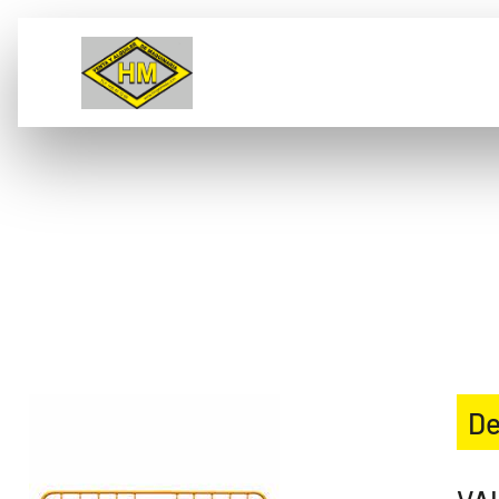
VENTA
ALQUILER
L
VALLAS PEATONALES
METALICAS
De