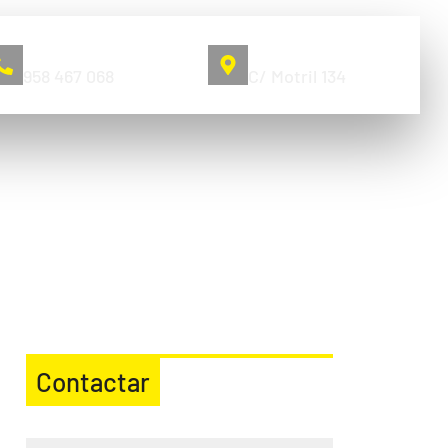
Llámanos
Pol. Juncaril
958 467 068
C/ Motril 134
Contactar