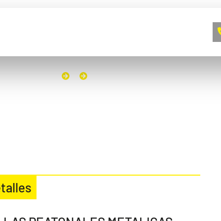
A EMPRESA
CONTACTO
BLOG
INICIO
VALLAS PEATONALES METALICAS
talles