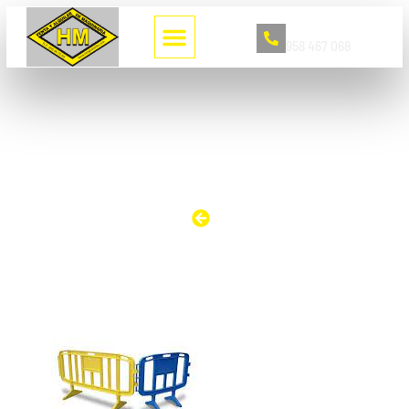
Llámanos
958 467 068
VALLAS PEATONALES PLASTICO