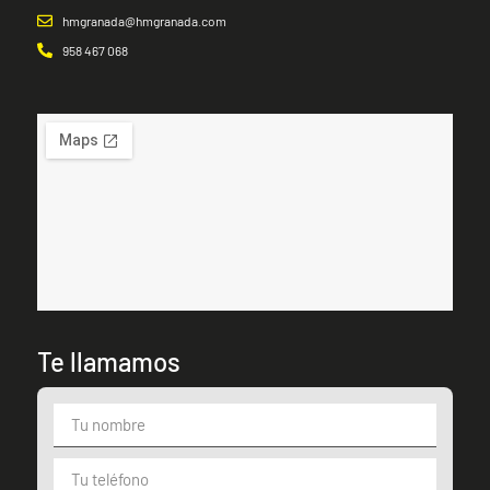
hmgranada@hmgranada.com
958 467 068
Te llamamos