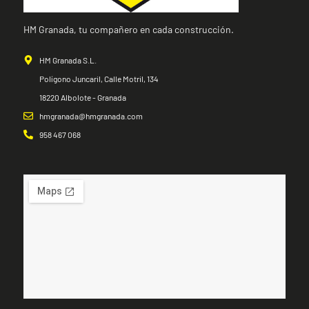
HM Granada, tu compañero en cada construcción.
HM Granada S.L.
Polígono Juncaril, Calle Motril, 134
18220 Albolote - Granada
hmgranada@hmgranada.com
958 467 068