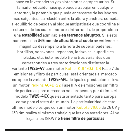
hace en invernaderos y explotaciones agropecuarias. Su
tamaño reducido hace que pueda trabajar en cualquier
entorno y la potencia que pueda encargarse de las labores
más exigentes. La relación entre la altura y anchura sumada
al equilibrio de pesos y al bloque antipatinaje que coordina el
esfuerzo de los cuatro motores intrarrueda, le proporciona
una
estabilidad
admirable
en terrenos abruptos
. Si a esto
sumamos los
345 mm de altura libre al suelo
se entiende el
magnífico desempeño a la hora de superar badenes,
bordillos, socavones, repechos, lodazales, superficies
heladas, etc. Este modelo tiene tres variantes que
corresponden a tres motorizaciones distintas: la
variante
TW25-4V
con motor
Kohler KDI 1903 TCR
Fase V de
emisiones y filtro de partículas, está orientada al mercado
europeo; la variante
TW25-4PL
de iguales prestaciones lleva
un motor
Perkins 404D-22
Fase IIIA de emisiones sin filtro
de partículas para mercados no europeos, y por último, el
modelo
TW25-4KX
que está orientado tanto para Europa
como para el resto del mundo. La particularidad de este
último modelo es que con un motor
Kubota V1505
de 25 CV y
139 Nm realiza el mismo trabajo que los dos anteriores. Al no
llegar a los 19KW
no tiene filtro de partículas
.