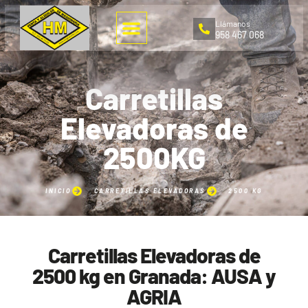
Llámanos
958 467 068
Carretillas
Elevadoras de
2500KG
INICIO
CARRETILLAS ELEVADORAS
2500 KG
Carretillas Elevadoras de
2500 kg en Granada: AUSA y
AGRIA