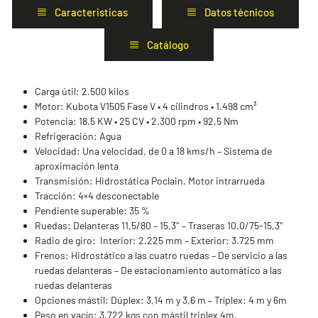
Caracteristicas
Datos técnicos
Catálogo
Carga útil: 2.500 kilos
Motor: Kubota V1505 Fase V • 4 cilindros • 1.498 cm³
Potencia: 18.5 KW • 25 CV • 2.300 rpm • 92,5 Nm
Refrigeración: Agua
Velocidad: Una velocidad, de 0 a 18 kms/h – Sistema de
aproximación lenta
Transmisión: Hidrostática Poclain. Motor intrarrueda
Tracción: 4×4 desconectable
Pendiente superable: 35 %
Ruedas: Delanteras 11,5/80 – 15,3″ – Traseras 10,0/75-15,3″
Radio de giro: Interior: 2.225 mm – Exterior: 3.725 mm
Frenos: Hidrostático a las cuatro ruedas – De servicio a las
ruedas delanteras – De estacionamiento automático a las
ruedas delanteras
Opciones mástil: Dúplex: 3,14 m y 3,6 m – Tríplex: 4 m y 6m
Peso en vacío: 3.722 kgs con mástil triplex 4m.