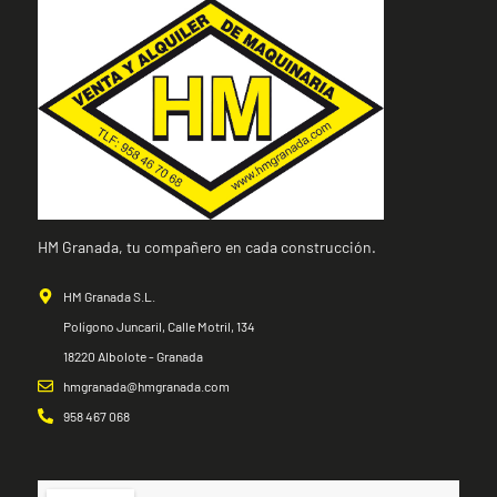
HM Granada, tu compañero en cada construcción.
HM Granada S.L.
Polígono Juncaril, Calle Motril, 134
18220 Albolote - Granada
hmgranada@hmgranada.com
958 467 068