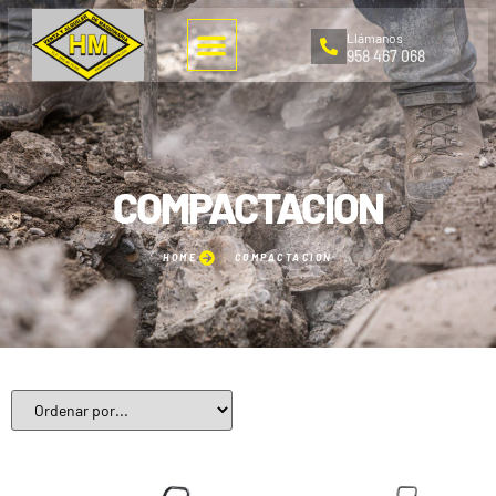
Llámanos
958 467 068
COMPACTACION
HOME
COMPACTACION