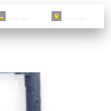
Llámanos
Pol. Juncaril
958 467 068
C/ Motril 134