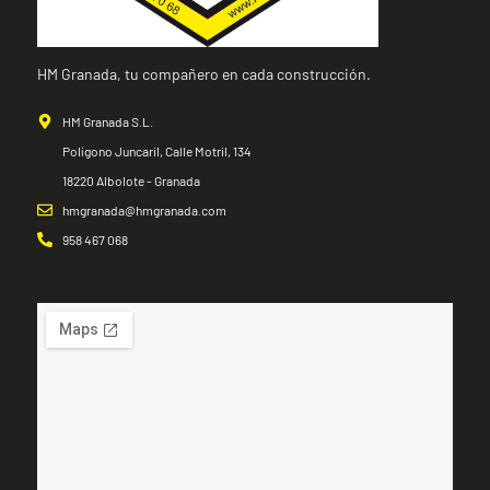
HM Granada, tu compañero en cada construcción.
HM Granada S.L.
Polígono Juncaril, Calle Motril, 134
18220 Albolote - Granada
hmgranada@hmgranada.com
958 467 068